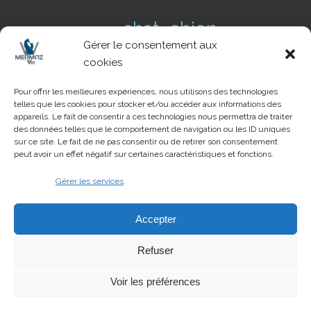
chien
chat
cas clinique
Gérer le consentement aux
conseils de
Conseil NAC
cookies
danger
prévention
dents
Pour offrir les meilleures expériences, nous utilisons des technologies
telles que les cookies pour stocker et/ou accéder aux informations des
pathologie
NAC
parasite
tique
appareils. Le fait de consentir à ces technologies nous permettra de traiter
urgences
des données telles que le comportement de navigation ou les ID uniques
voyage
urgence
sur ce site. Le fait de ne pas consentir ou de retirer son consentement
peut avoir un effet négatif sur certaines caractéristiques et fonctions.
Gérer les services
Création du site
Accepter
Vetaction Conseil
.
Agence de conseil
100% dédiée aux vétérinaires
Refuser
Voir les préférences
© 2020
Vetaction Conseil - Mermoz