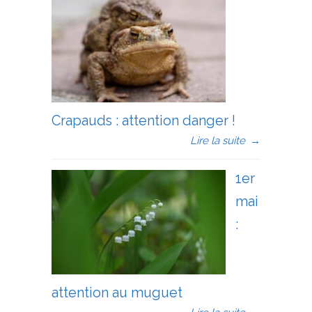
Crapauds : attention danger !
Lire la suite
→
1er
mai
:
attention au muguet