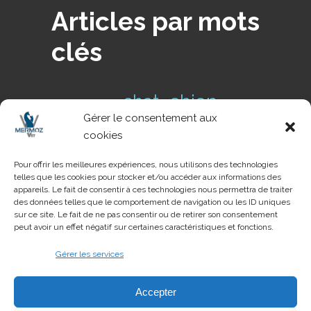
Articles par mots
clés
chien
chat
cas clinique
Gérer le consentement aux
conseils de
Conseil NAC
cookies
danger
prévention
dents
Pour offrir les meilleures expériences, nous utilisons des technologies
telles que les cookies pour stocker et/ou accéder aux informations des
pathologie
NAC
parasite
tique
appareils. Le fait de consentir à ces technologies nous permettra de traiter
urgences
des données telles que le comportement de navigation ou les ID uniques
voyage
urgence
sur ce site. Le fait de ne pas consentir ou de retirer son consentement
peut avoir un effet négatif sur certaines caractéristiques et fonctions.
Gérer les services
Création du site
Accepter
Vetaction Conseil
.
Agence de conseil