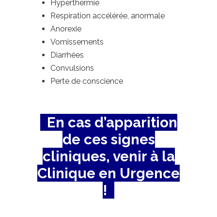
Hyperthermie
Respiration accélérée, anormale
Anorexie
Vomissements
Diarrhées
Convulsions
Perte de conscience
En cas d’apparition
de ces signes
cliniques, venir à la
Clinique en Urgence
!