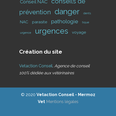
conseils de
Conseil NAC
danger
prévention
dents
pathologie
NAC
parasite
tique
urgences
voyage
urgence
Création du site
Vetaction Conseil
.
Agence de conseil
100% dédiée aux vétérinaires
© 2020
Vetaction Conseil - Mermoz
Vet
Mentions légales