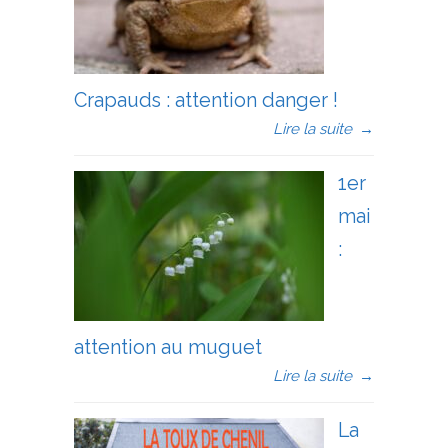
Crapauds : attention danger !
Lire la suite
→
1er
mai
:
attention au muguet
Lire la suite
→
La