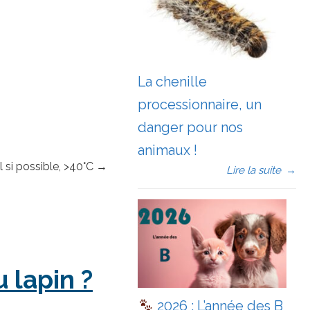
La chenille
processionnaire, un
danger pour nos
animaux !
 si possible, >40°C →
Lire la suite
→
 lapin ?
2026 : L’année des B