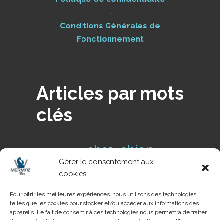
–
Conditions Générales de
Fonctionnement
Articles par mots
clés
chien
chat
cas clinique
Gérer le consentement aux
conseils de
Conseil NAC
cookies
danger
prévention
dents
Pour offrir les meilleures expériences, nous utilisons des technologies
telles que les cookies pour stocker et/ou accéder aux informations des
pathologie
NAC
parasite
tique
appareils. Le fait de consentir à ces technologies nous permettra de traiter