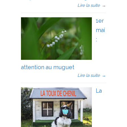
Lire la suite
→
1er
mai
:
attention au muguet
Lire la suite
→
La