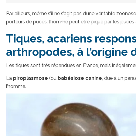
Par ailleurs, même s’il ne s’agit pas d’une véritable zoono
porteurs de puces, l’homme peut être piqué par les puces à
Tiques, acariens respons
arthropodes, à l’origine 
Les tiques sont très répandues en France, mais inégalement r
La
piroplasmose
(ou
babésiose canine
, due à un para
l’homme.