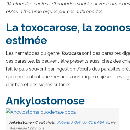
*Vectorielles car les arthropodes sont les « vecteurs » de
et/ou à l’homme piqués par ces arthropodes
La toxocarose, la zoonos
estimée
Les nématodes du genre
Toxocara
sont des parasites dige
ces parasites, ils peuvent être présents aussi chez des ch
fait le plus souvent par ingestion d’œufs des parasites pr
qui représentent une menace zoonotique majeure. Les sign
diarrhée et des signes cutanés.
Ankylostomose
Ankylostome –
Crédit photo :
Roberto J. Galindo
,
CC BY-SA 3.0
, via
Wikimedia Commons