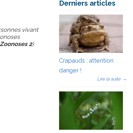
Derniers articles
rsonnes vivant
oonoses
Zoonoses 2
).
Crapauds : attention
danger !
Lire la suite
→