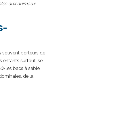
ibles aux animaux
s-
ès souvent porteurs de
s enfants surtout, se
via
les bacs à sable
dominales, de la