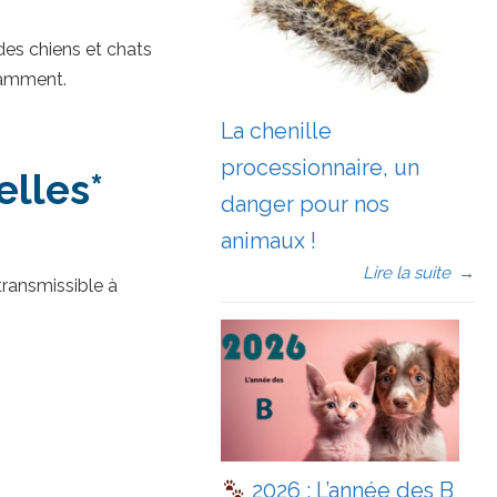
 des chiens et chats
otamment.
La chenille
processionnaire, un
elles*
danger pour nos
animaux !
Lire la suite
→
 transmissible à
2026 : L’année des B