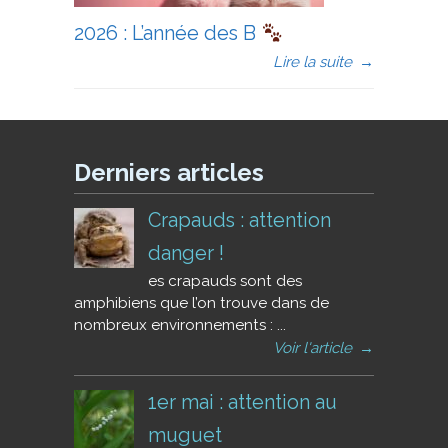
2026 : L’année des B
Lire la suite
→
Derniers articles
Crapauds : attention
danger !
es crapauds sont des
amphibiens que l’on trouve dans de
nombreux environnements : ...
Voir l'article
→
1er mai : attention au
muguet