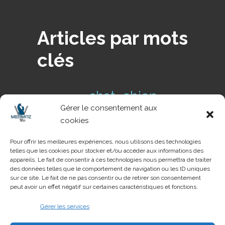
Articles par mots
clés
chien
chat
cas clinique
Gérer le consentement aux
conseils de
Conseil NAC
cookies
danger
prévention
dents
Pour offrir les meilleures expériences, nous utilisons des technologies
telles que les cookies pour stocker et/ou accéder aux informations des
pathologie
NAC
parasite
tique
appareils. Le fait de consentir à ces technologies nous permettra de traiter
urgences
des données telles que le comportement de navigation ou les ID uniques
voyage
urgence
sur ce site. Le fait de ne pas consentir ou de retirer son consentement
peut avoir un effet négatif sur certaines caractéristiques et fonctions.
Gérer les services
Création du site