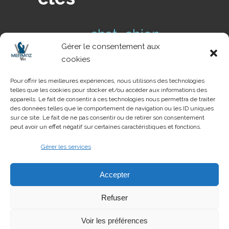
chien
chat
cas clinique
Gérer le consentement aux
conseils de
Conseil NAC
cookies
danger
prévention
dents
Pour offrir les meilleures expériences, nous utilisons des technologies
telles que les cookies pour stocker et/ou accéder aux informations des
pathologie
NAC
parasite
tique
appareils. Le fait de consentir à ces technologies nous permettra de traiter
urgences
des données telles que le comportement de navigation ou les ID uniques
voyage
urgence
sur ce site. Le fait de ne pas consentir ou de retirer son consentement
peut avoir un effet négatif sur certaines caractéristiques et fonctions.
Gérer les services
Création du site
Accepter
Vetaction Conseil
.
Agence de conseil
100% dédiée aux vétérinaires
Refuser
Voir les préférences