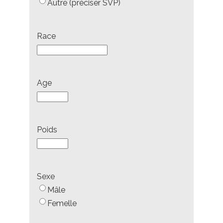
Autre (préciser SVP)
Race
Age
Poids
Sexe
Mâle
Femelle