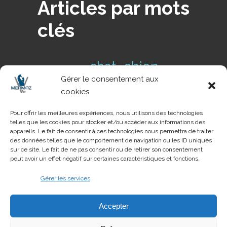
Articles par mots
clés
chien
chat
cas clinique
Gérer le consentement aux
conseils de
Conseil NAC
cookies
danger
prévention
dents
Pour offrir les meilleures expériences, nous utilisons des technologies
telles que les cookies pour stocker et/ou accéder aux informations des
pathologie
NAC
parasite
tique
appareils. Le fait de consentir à ces technologies nous permettra de traiter
urgences
des données telles que le comportement de navigation ou les ID uniques
voyage
urgence
sur ce site. Le fait de ne pas consentir ou de retirer son consentement
peut avoir un effet négatif sur certaines caractéristiques et fonctions.
Gérer les services
Création du site
Accepter
Vetaction Conseil
.
Agence de conseil
100% dédiée aux vétérinaires